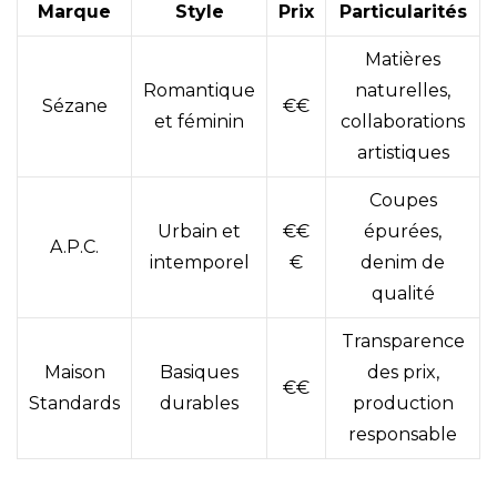
Marque
Style
Prix
Particularités
Matières
Romantique
naturelles,
Sézane
€€
et féminin
collaborations
artistiques
Coupes
Urbain et
€€
épurées,
A.P.C.
intemporel
€
denim de
qualité
Transparence
Maison
Basiques
des prix,
€€
Standards
durables
production
responsable