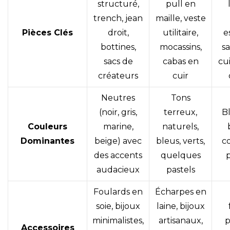
structuré,
pull en
trench, jean
maille, veste
Pièces Clés
droit,
utilitaire,
e
bottines,
mocassins,
s
sacs de
cabas en
cu
créateurs
cuir
Neutres
Tons
(noir, gris,
terreux,
Bl
Couleurs
marine,
naturels,
Dominantes
beige) avec
bleus, verts,
co
des accents
quelques
p
audacieux
pastels
Foulards en
Écharpes en
soie, bijoux
laine, bijoux
minimalistes,
artisanaux,
p
Accessoires