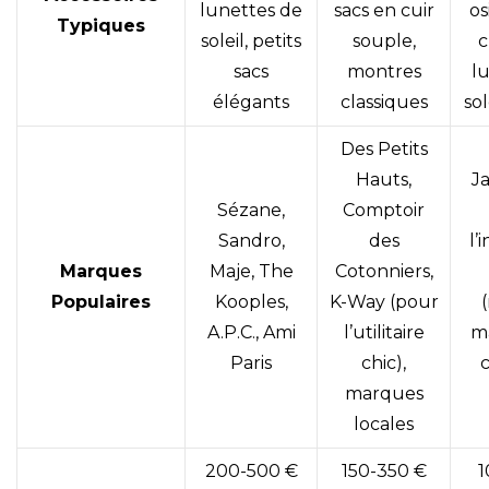
lunettes de
sacs en cuir
os
Typiques
soleil, petits
souple,
c
sacs
montres
l
élégants
classiques
sol
Des Petits
Hauts,
J
Sézane,
Comptoir
Sandro,
des
l’
Marques
Maje, The
Cotonniers,
Populaires
Kooples,
K-Way (pour
(
A.P.C., Ami
l’utilitaire
m
Paris
chic),
marques
locales
200-500 €
150-350 €
1