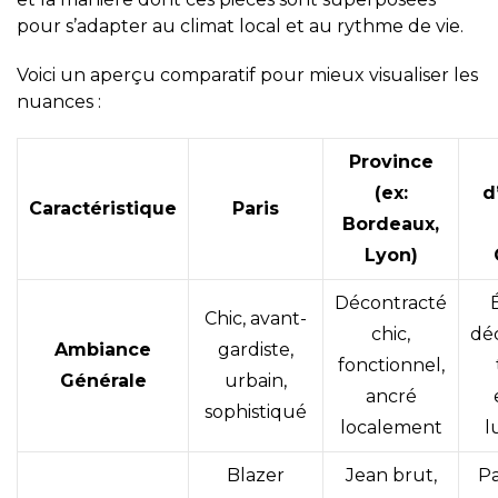
pour s’adapter au climat local et au rythme de vie.
Voici un aperçu comparatif pour mieux visualiser les
nuances :
Province
(ex:
d
Caractéristique
Paris
Bordeaux,
Lyon)
Décontracté
Chic, avant-
chic,
dé
Ambiance
gardiste,
fonctionnel,
Générale
urbain,
ancré
sophistiqué
localement
l
Blazer
Jean brut,
Pa