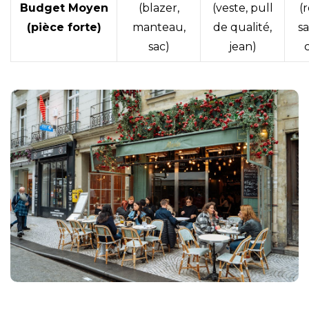
Budget Moyen
(blazer,
(veste, pull
(
(pièce forte)
manteau,
de qualité,
s
sac)
jean)