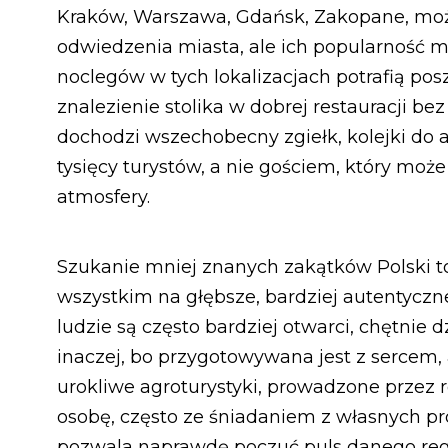
Kraków, Warszawa, Gdańsk, Zakopane, może 
odwiedzenia miasta, ale ich popularność m
noclegów w tych lokalizacjach potrafią po
znalezienie stolika w dobrej restauracji be
dochodzi wszechobecny zgiełk, kolejki do at
tysięcy turystów, a nie gościem, który moż
atmosfery.
Szukanie mniej znanych zakątków Polski to
wszystkim na głębsze, bardziej autentycz
ludzie są często bardziej otwarci, chętnie d
inaczej, bo przygotowywana jest z sercem, 
urokliwe agroturystyki, prowadzone przez r
osobę, często ze śniadaniem z własnych p
pozwala naprawdę poczuć puls danego regi