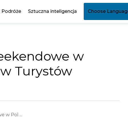
Podróże
Sztuczna inteligencja
Choose Languag
Weekendowe w
ów Turystów
w Pol ...