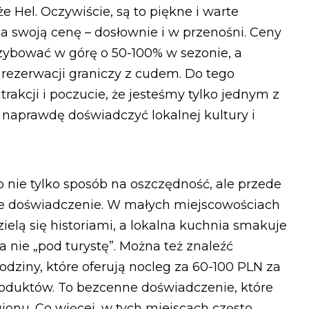
Hel. Oczywiście, są to piękne i warte
a swoją cenę – dosłownie i w przenośni. Ceny
szybować w górę o 50-100% w sezonie, a
z rezerwacji graniczy z cudem. Do tego
rakcji i poczucie, że jesteśmy tylko jednym z
e naprawdę doświadczyć lokalnej kultury i
 nie tylko sposób na oszczędność, ale przede
ne doświadczenie. W małych miejscowościach
zielą się historiami, a lokalna kuchnia smakuje
a nie „pod turystę”. Można też znaleźć
odziny, które oferują nocleg za 60-100 PLN za
roduktów. To bezcenne doświadczenie, które
onu. Co więcej, w tych miejscach często