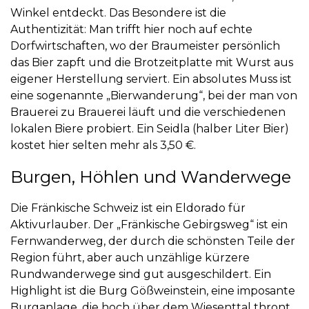
Winkel entdeckt. Das Besondere ist die
Authentizität: Man trifft hier noch auf echte
Dorfwirtschaften, wo der Braumeister persönlich
das Bier zapft und die Brotzeitplatte mit Wurst aus
eigener Herstellung serviert. Ein absolutes Muss ist
eine sogenannte „Bierwanderung“, bei der man von
Brauerei zu Brauerei läuft und die verschiedenen
lokalen Biere probiert. Ein Seidla (halber Liter Bier)
kostet hier selten mehr als 3,50 €.
Burgen, Höhlen und Wanderwege
Die Fränkische Schweiz ist ein Eldorado für
Aktivurlauber. Der
„Fränkische Gebirgsweg“
ist ein
Fernwanderweg, der durch die schönsten Teile der
Region führt, aber auch unzählige kürzere
Rundwanderwege sind gut ausgeschildert. Ein
Highlight ist die
Burg Gößweinstein
, eine imposante
Burganlage, die hoch über dem Wiesenttal thront