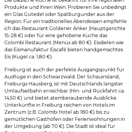
Die badische Küche ist bekannt für ihre regionalen
Produkte und ihren Wein. Probieren Sie unbedingt
ein Glas Gutedel oder Spätburgunder aus der
Region. Für ein traditionelles Abendessen empfehle
ich das
Restaurant Goldener Anker
(Hauptgerichte
15-28 €) oder für eine gehobene Küche das
Colombi Restaurant
(Menüs ab 80 €). Eisdielen wie
das
Eismanufaktur Eiscafé
bieten handgemachtes
Eis (Kugel ca. 1,80 €).
Freiburg ist auch der perfekte Ausgangspunkt für
Ausflüge in den Schwarzwald. Der
Schauinsland
,
Freiburgs Hausberg, ist mit Deutschlands längster
Umlaufseilbahn erreichbar (
Hin- und Rückfahrt ca.
14,50 €
) und bietet atemberaubende Ausblicke.
Unterkünfte in Freiburg reichen von Hotels im
Zentrum (z.B.
Colombi Hotel
ab 180 €) bis zu
gemütlichen Gasthöfen oder Ferienwohnungen in
der Umgebung (ab 70 €). Die Stadt ist ideal für