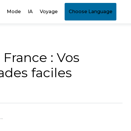
Mode
IA
Voyage
Choose Language
 France : Vos
des faciles
..